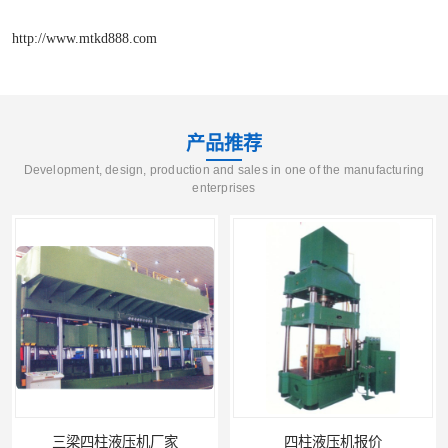
http://www.mtkd888.com
产品推荐
Development, design, production and sales in one of the manufacturing
enterprises
三梁四柱液压机厂家
四柱液压机报价