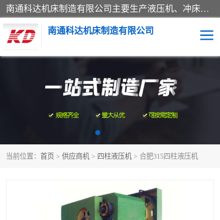
南通科达机床制造有限公司主要生产液压机、冲床、压力机等产品；本公司采用现代化企业的管理方法进行管理，立足于产品的质量管理，以优秀的品质、新颖的设计、合理的价格、完善的服务赢得广大客户的充分信赖和良好的口碑。领导层将运用科学管理方法及长期积累下来的经验和广泛领域吸取来新的技术不断调整产品结构，为市场提供精良的各类机械设备。企业将坚持与国内外各界朋友，真诚合作，共创辉煌。
南通科达机床制造有限公司
四柱液压机
液压机
油压机
锻压机
压力机
拉伸机
当前位置：
首页
>
供应商机
>
四柱液压机
> 合肥315四柱液压机
卷板机