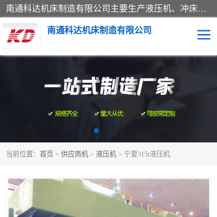
南通科达机床制造有限公司主要生产液压机、冲床、压力机等产品；本公司采用现代化企业的管理方法进行管理，立足于产品的质量管理，以优秀的品质、新颖的设计、合理的价格、完善的服务赢得广大客户的充分信赖和良好的口碑。领导层将运用科学管理方法及长期积累下来的经验和广泛领域吸取来新的技术不断调整产品结构，为市场提供精良的各类机械设备。企业将坚持与国内外各界朋友，真诚合作，共创辉煌。
南通科达机床制造有限公司
四柱液压机
液压机
油压机
锻压机
压力机
拉伸机
当前位置：
首页
>
供应商机
>
液压机
> 宁夏315t液压机
卷板机