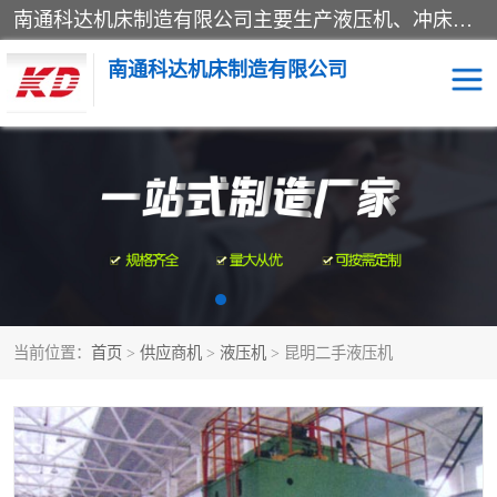
南通科达机床制造有限公司主要生产液压机、冲床、压力机等产品；本公司采用现代化企业的管理方法进行管理，立足于产品的质量管理，以优秀的品质、新颖的设计、合理的价格、完善的服务赢得广大客户的充分信赖和良好的口碑。领导层将运用科学管理方法及长期积累下来的经验和广泛领域吸取来新的技术不断调整产品结构，为市场提供精良的各类机械设备。企业将坚持与国内外各界朋友，真诚合作，共创辉煌。
南通科达机床制造有限公司
四柱液压机
液压机
油压机
锻压机
压力机
拉伸机
当前位置：
首页
>
供应商机
>
液压机
> 昆明二手液压机
卷板机