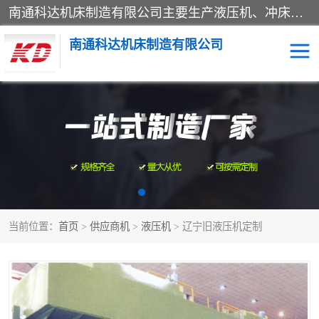
南通科达机床制造有限公司主要生产液压机、冲床、压力机等产品；本公司采用现代化企业的管理方法进行管理，立足于产品的质量管理，以优秀的品质、新颖的设计、合理的价格、完善的服务赢得广大客户的充分信赖和良好的口碑。领导层将运用科学管理方法及长期积累下来的经验和广泛领域吸取来新的技术不断调整产品结构，为市场提供精良的各类机械设备。企业将坚持与国内外各界朋友，真诚合作，共创辉煌。
南通科达机床制造有限公司
四柱液压机
液压机
油压机
锻压机
压力机
拉伸机
当前位置：
首页
>
供应商机
>
液压机
> 辽宁旧液压机定制
卷板机