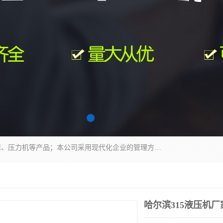
南通科达机床制造有限公司主要生产液压机、冲床、压力机等产品；本公司采用现代化企业的管理方法进行管理，立足于产品的质量管理，以优秀的品质、新颖的设计、合理的价格、完善的服务赢得广大客户的充分信赖和良好的口碑。领导层将运用科学管理方法及长期积累下来的经验和广泛领域吸取来新的技术不断调整产品结构，为市场提供精良的各类机械设备。企业将坚持与国内外各界朋友，真诚合作，共创辉煌。
家
哈尔滨315液压机厂