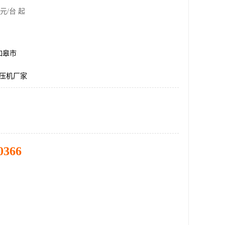
元/台 起
如皋市
液压机厂家
0366