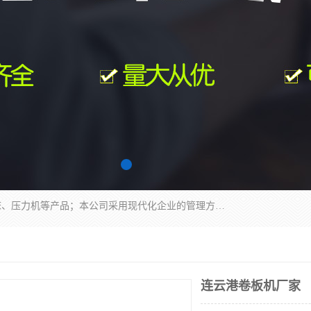
南通科达机床制造有限公司主要生产液压机、冲床、压力机等产品；本公司采用现代化企业的管理方法进行管理，立足于产品的质量管理，以优秀的品质、新颖的设计、合理的价格、完善的服务赢得广大客户的充分信赖和良好的口碑。领导层将运用科学管理方法及长期积累下来的经验和广泛领域吸取来新的技术不断调整产品结构，为市场提供精良的各类机械设备。企业将坚持与国内外各界朋友，真诚合作，共创辉煌。
连云港卷板机厂家