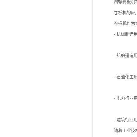
四辊卷板机
卷板机的应
卷板机作为
- 机械制
- 船舶建
- 石油化
- 电力行
- 建筑行
随着工业技