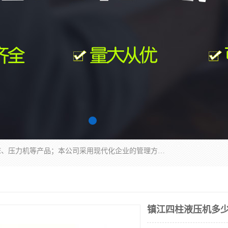
南通科达机床制造有限公司主要生产液压机、冲床、压力机等产品；本公司采用现代化企业的管理方法进行管理，立足于产品的质量管理，以优秀的品质、新颖的设计、合理的价格、完善的服务赢得广大客户的充分信赖和良好的口碑。领导层将运用科学管理方法及长期积累下来的经验和广泛领域吸取来新的技术不断调整产品结构，为市场提供精良的各类机械设备。企业将坚持与国内外各界朋友，真诚合作，共创辉煌。
镇江四柱液压机多