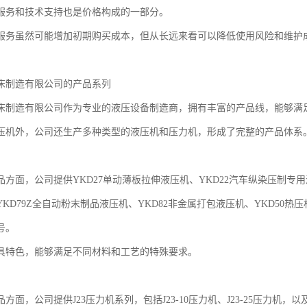
服务和技术支持也是价格构成的一部分。
服务虽然可能增加初期购买成本，但从长远来看可以降低使用风险和维护
床制造有限公司的产品系列
床制造有限公司作为专业的液压设备制造商，拥有丰富的产品线，能够满
压机外，公司还生产多种类型的液压机和压力机，形成了完整的产品体系
方面，公司提供YKD27单动薄板拉伸液压机、YKD22汽车纵染压制专用液
KD79Z全自动粉末制品液压机、YKD82非金属打包液压机、YKD50热压机
号。
具特色，能够满足不同材料和工艺的特殊要求。
方面，公司提供J23压力机系列，包括J23-10压力机、J23-25压力机，以及