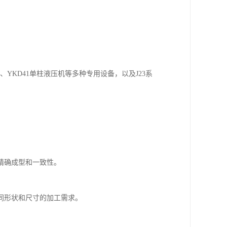
机、YKD41单柱液压机等多种专用设备，以及J23系
精确成型和一致性。
同形状和尺寸的加工需求。