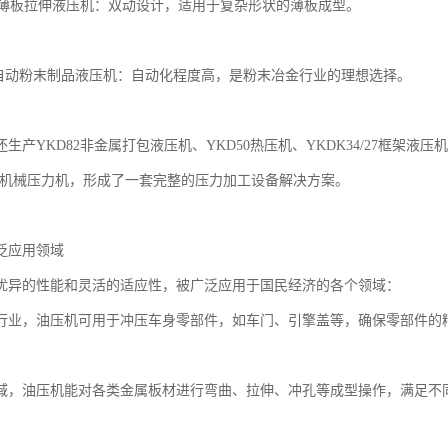
双动薄板拉伸液压机：双动设计，适用于复杂形状的薄板成型。
Z全自动粉末制品液压机：自动化程度高，是粉末冶金行业的理想选择。
生产YKD82非金属打包液压机、YKD50热压机、YKDK34/27框架液压
系列机械压力机，形成了一套完整的压力加工设备解决方案。
泛应用领域
优异的性能和灵活的适应性，被广泛应用于国民经济的各个领域：
行业，油压机可用于冲压车身零部件，如车门、引擎盖等，确保零部件的
域，油压机能对各类金属板材进行弯曲、拉伸、冲孔等成型操作，满足不