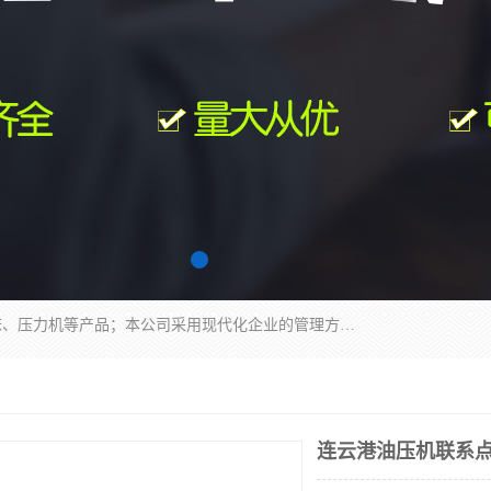
南通科达机床制造有限公司主要生产液压机、冲床、压力机等产品；本公司采用现代化企业的管理方法进行管理，立足于产品的质量管理，以优秀的品质、新颖的设计、合理的价格、完善的服务赢得广大客户的充分信赖和良好的口碑。领导层将运用科学管理方法及长期积累下来的经验和广泛领域吸取来新的技术不断调整产品结构，为市场提供精良的各类机械设备。企业将坚持与国内外各界朋友，真诚合作，共创辉煌。
连云港油压机联系