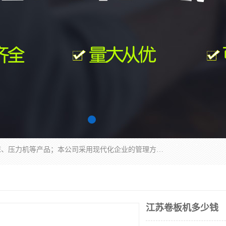
南通科达机床制造有限公司主要生产液压机、冲床、压力机等产品；本公司采用现代化企业的管理方法进行管理，立足于产品的质量管理，以优秀的品质、新颖的设计、合理的价格、完善的服务赢得广大客户的充分信赖和良好的口碑。领导层将运用科学管理方法及长期积累下来的经验和广泛领域吸取来新的技术不断调整产品结构，为市场提供精良的各类机械设备。企业将坚持与国内外各界朋友，真诚合作，共创辉煌。
江苏卷板机多少钱